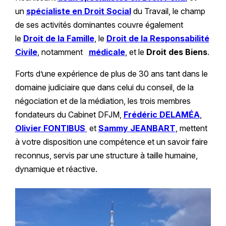
un
spécialiste en Droit Social
du Travail, le champ
de ses activités dominantes couvre également
le
Droit de la Famille
, le
Droit de la Responsabilité
Civile
, notamment
médicale
, et le
Droit des Biens
.
Forts d’une expérience de plus de 30 ans tant dans le
domaine judiciaire que dans celui du conseil, de la
négociation et de la médiation, les trois membres
fondateurs du Cabinet DFJM,
Frédéric DELAMÉA
,
Olivier FONTIBUS
et
Sammy JEANBART
, mettent
à votre disposition une compétence et un savoir faire
reconnus, servis par une structure à taille humaine,
dynamique et réactive.