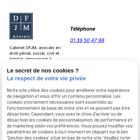
Téléphone
01 39 50 47 98
Cabinet DFJM, avocats en
droit pénal, social, civil et
familial, intervenant à
Versailles et sa région.
Le secret de nos cookies ?
Adresse
Horaires
Le respect de votre vie privée
1 rue d'Anjou
Visite sur
78000 VERSAILLES
Rendez-
Notre site utilise des cookies pour améliorer votre expérience
vous
de navigation et vous offrir un contenu personnalisé. Les
cookies strictement nécessaires sont essentiels au
Accueil
fonctionnement de base de notre site et ne peuvent pas être
Le cabinet
désactivés. Cependant, vous avez le choix d'activer ou de
désactiver les cookies de personnalisation, de performance et
Domaines de compétences
de marketing selon vos préférences. Vous pouvez modifier vos
paramètres de cookies à tout moment en cliquant sur le lien
Honoraires
'Gestion des cookies' situé en bas de notre site. Veuillez noter