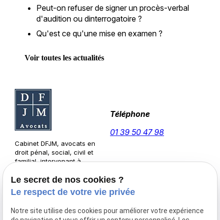
Peut-on refuser de signer un procès-verbal
d'audition ou dinterrogatoire ?
Qu'est ce qu'une mise en examen ?
Voir toutes les actualités
Téléphone
01 39 50 47 98
Cabinet DFJM, avocats en
droit pénal, social, civil et
familial, intervenant à
Versailles et sa région.
Adresse
Horaires
Le secret de nos cookies ?
Le respect de votre vie privée
1 rue d'Anjou
Visite sur
78000 VERSAILLES
Rendez-
Notre site utilise des cookies pour améliorer votre expérience
vous