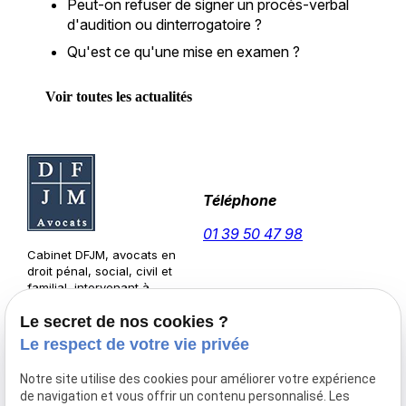
Peut-on refuser de signer un procès-verbal
d'audition ou dinterrogatoire ?
Qu'est ce qu'une mise en examen ?
Voir toutes les actualités
Téléphone
01 39 50 47 98
Cabinet DFJM, avocats en
droit pénal, social, civil et
familial, intervenant à
Versailles et sa région.
Adresse
Horaires
Le secret de nos cookies ?
Le respect de votre vie privée
1 rue d'Anjou
Visite sur
78000 VERSAILLES
Rendez-
Notre site utilise des cookies pour améliorer votre expérience
vous
de navigation et vous offrir un contenu personnalisé. Les