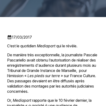
calendar_month
17/03/2017
C’est le quotidien
Mediapart
qui le révèle.
De manière très exceptionnelle, la journaliste Pascale
Pascariello avait obtenu l’autorisation de réaliser des
enregistrements d'audience durant plusieurs mois au
Tribunal de Grande Instance de Marseille, pour
l’émission «
Les pieds sur terre
» sur France Culture.
Des passages devaient en être diffusés après
validation des montages par les autorités judiciaires
concernées.
Or,
Mediapart
rapporte que le 10 février dernier, la
journaliste «
a assisté à une audience de