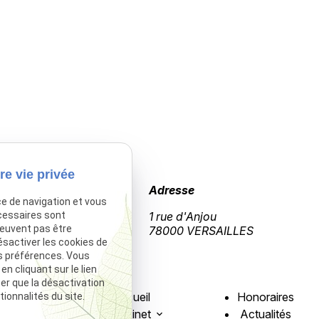
re vie privée
Téléphone
Adresse
ce de navigation et vous
cessaires sont
01 39 50 47 98
1 rue d'Anjou
peuvent pas être
78000 VERSAILLES
ésactiver les cookies de
s préférences. Vous
 cliquant sur le lien
ter que la désactivation
Accueil
Honoraires
ionnalités du site.
Le cabinet
Actualités