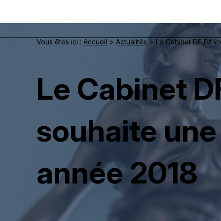
Panneau de gestion des cookies
Vous êtes ici :
Accueil
>
Actualités
> Le Cabinet DFJM vou
Le Cabinet 
souhaite une 
année 2018