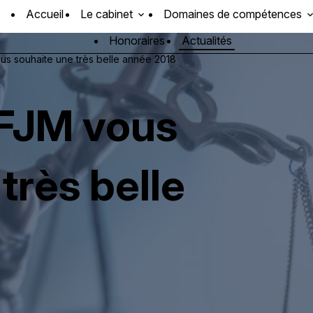
Accueil
Le cabinet
Domaines de compétences
Honoraires
Actualités
s souhaite une très belle année 2018
DFJM vous
très belle