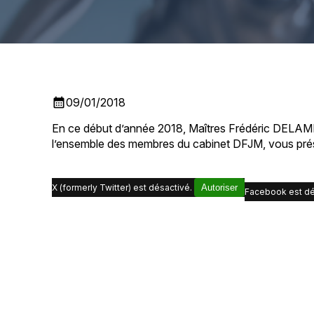
calendar_month
09/01/2018
En ce début d’année 2018, Maîtres Frédéric DEL
l’ensemble des membres du cabinet DFJM, vous prés
X (formerly Twitter) est désactivé.
Autoriser
Facebook est dé