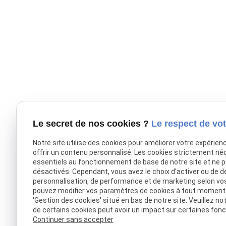
Le secret de nos cookies ?
Le respect de vot
Notre site utilise des cookies pour améliorer votre expérien
offrir un contenu personnalisé. Les cookies strictement né
essentiels au fonctionnement de base de notre site et ne 
Cabinet DFJM, avocats en droit
désactivés. Cependant, vous avez le choix d'activer ou de d
pénal, social, civil et familial,
personnalisation, de performance et de marketing selon vo
intervenant à Versailles et sa
pouvez modifier vos paramètres de cookies à tout moment en
région.
'Gestion des cookies' situé en bas de notre site. Veuillez no
de certains cookies peut avoir un impact sur certaines fonct
Continuer sans accepter